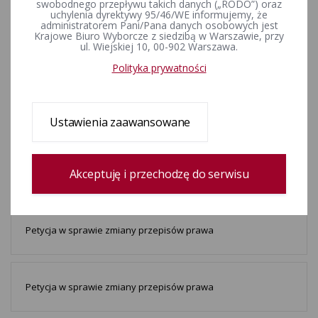
Petycja w sprawie zmiany przepisów prawa
swobodnego przepływu takich danych („RODO”) oraz
uchylenia dyrektywy 95/46/WE informujemy, że
administratorem Pani/Pana danych osobowych jest
Krajowe Biuro Wyborcze z siedzibą w Warszawie, przy
ul. Wiejskiej 10, 00-902 Warszawa.
Petycja w sprawie zmiany przepisów prawa
Polityka prywatności
Petycja w sprawie zmiany przepisów prawa
Ustawienia zaawansowane
Akceptuję i przechodzę do serwisu
Petycja w sprawie zmiany przepisów praw
Petycja w sprawie zmiany przepisów prawa
Petycja w sprawie zmiany przepisów prawa