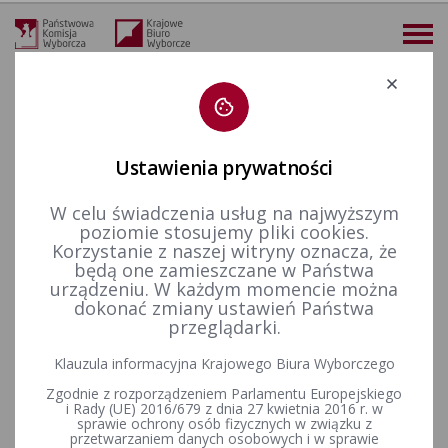
Deklaracja dostępności
Ustawienia prywatności
W celu świadczenia usług na najwyższym
więcej
poziomie stosujemy pliki cookies.
Korzystanie z naszej witryny oznacza, że
KBW
Petycje
2025 r.
będą one zamieszczane w Państwa
urządzeniu. W każdym momencie można
dokonać zmiany ustawień Państwa
przeglądarki.
Petycja dotycząca umożliwienia obwodowym komisjom
wyborczym stosowanie na dokumentach i pismach wizerunku
Klauzula informacyjna Krajowego Biura Wyborczego
Orła Białego
Zgodnie z rozporządzeniem Parlamentu Europejskiego
i Rady (UE) 2016/679 z dnia 27 kwietnia 2016 r. w
sprawie ochrony osób fizycznych w związku z
przetwarzaniem danych osobowych i w sprawie